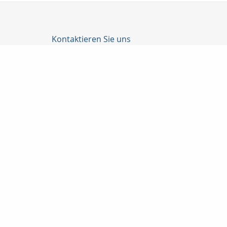
Kontaktieren Sie uns
Lux-Versicherungsmakler & Immobilien
Herr Danny Lux
Klingemannstraße 12
38448 Wolfsburg
05363 / 7032-75
0171 / 9873391
05363 / 7032-76
lux@lux-versicherungsmakler.de
http://www.lux-versicherungsmakler.de
Nachricht schreiben