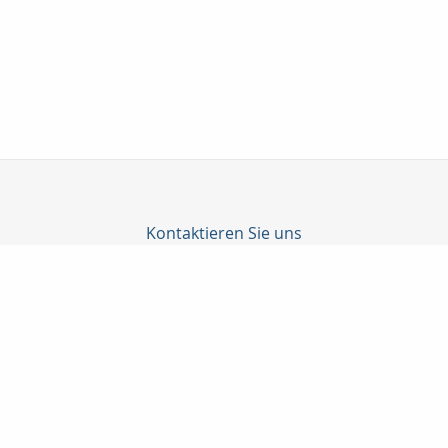
Kontaktieren Sie uns
Lux-Versicherungsmakler & Immobilien
Herr Danny Lux
Klingemannstraße 12
38448 Wolfsburg
05363 / 7032-75
0171 / 9873391
05363 / 7032-76
lux@lux-versicherungsmakler.de