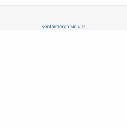
Kontaktieren Sie uns
Lux-Versicherungsmakler & Immobilien
Herr Danny Lux
Klingemannstraße 12
38448 Wolfsburg
05363 / 7032-75
0171 / 9873391
05363 / 7032-76
lux@lux-versicherungsmakler.de
http://www.lux-versicherungsmakler.de
Nachricht schreiben