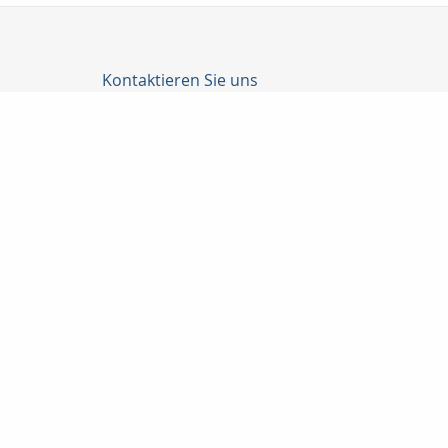
Kontaktieren Sie uns
Lux-Versicherungsmakler & Immobilien
Herr Danny Lux
Klingemannstraße 12
38448 Wolfsburg
05363 / 7032-75
0171 / 9873391
05363 / 7032-76
lux@lux-versicherungsmakler.de
http://www.lux-versicherungsmakler.de
Nachricht schreiben