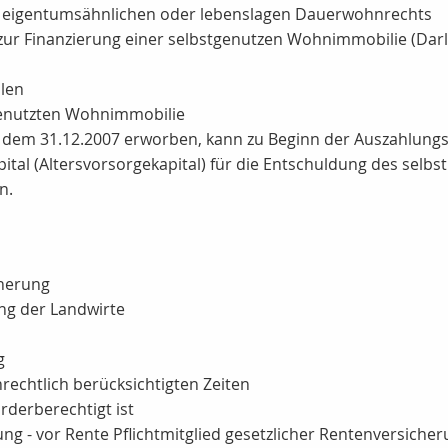
 eigentumsähnlichen oder lebenslagen Dauerwohnrechts
ns zur Finanzierung einer selbstgenutzen Wohnimmobilie (D
len
genutzten Wohnimmobilie
em 31.12.2007 erworben, kann zu Beginn der Auszahlungsphas
tal (Altersvorsorgekapital) für die Entschuldung des selbs
n.
cherung
ung der Landwirte
g
echtlich berücksichtigten Zeiten
rderberechtigt ist
g - vor Rente Pflichtmitglied gesetzlicher Rentenversiche