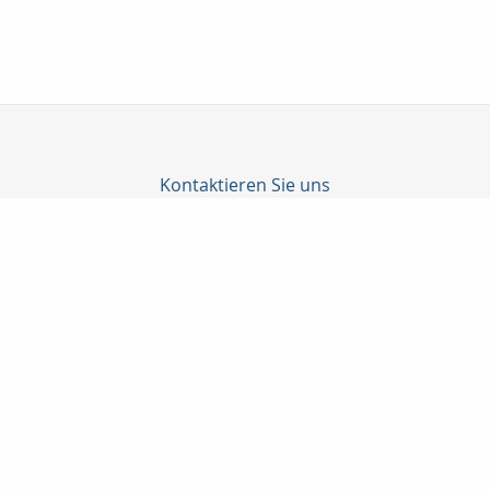
Kontaktieren Sie uns
Lux-Versicherungsmakler & Immobilien
Herr Danny Lux
Klingemannstraße 12
38448 Wolfsburg
05363 / 7032-75
0171 / 9873391
05363 / 7032-76
lux@lux-versicherungsmakler.de
http://www.lux-versicherungsmakler.de
Nachricht schreiben